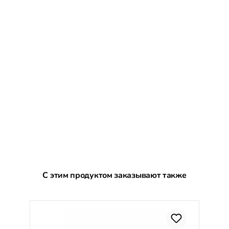
Пропустить галерею продуктов
С этим продуктом заказывают также
С
%