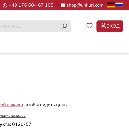
+49 176 604 67 108
shop@unkuri.com
ВХОД
У ВАС ЕСТЬ ТОВ
вой аккаунт
, чтобы видеть цены.
список желаний
укта:
0120-57