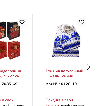
подарочных
Рушник пасхальный,
S, 23x27 см,
"Гжель", синий,
и сердечки"
120х35 см
:
7085-69
Арт №..:
0128-10
 в свой
Войдите в свой
, чтобы видеть
аккаунт
, чтобы видеть