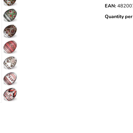
EAN:
48200
Quantity per