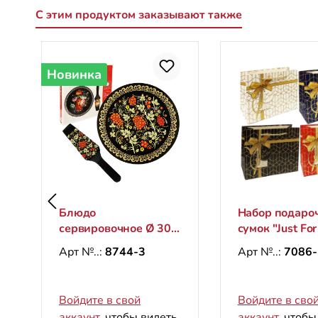
С этим продуктом заказывают также
Пропустить галерею продуктов
Новинка
Блюдо
Набор подаро
сервировочное Ø 30
сумок "Just For
см "Хохлома рябина"
M, 26х33см
Арт №..:
8744-3
Арт №..:
7086-
с лопаткой для торта
(горизонтальн
Войдите в свой
Войдите в сво
аккаунт
, чтобы видеть
аккаунт
, чтобы