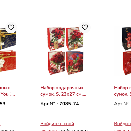
чных
Набор подарочных
Набор 
 You",
сумок, S, 23x27 см,
сумок, 
"Розы и подарок 3D"
"Розы 
53
Арт №..:
7085-74
Арт №..
ые)
й
Войдите в свой
Войдите
 видеть
аккаунт
, чтобы видеть
аккаунт