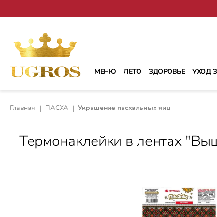
рейти к основному содержанию
Перейти к поиску
Перейти к основной навигации
МЕНЮ
ЛЕТО
ЗДОРОВЬЕ
УХОД 
Главная
|
ПАСХА
|
Украшение пасхальных яиц
Термонаклейки в лентах "Вы
Пропустить галерею изображений