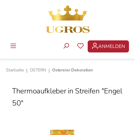
Zum Hauptinhalt springen
ANMELDEN
DU HAST 0 PRODUKTE 
Startseite
|
OSTERN
|
Ostereier Dekoration
Thermoaufkleber in Streifen "Engel
50"
Bildergalerie überspringen