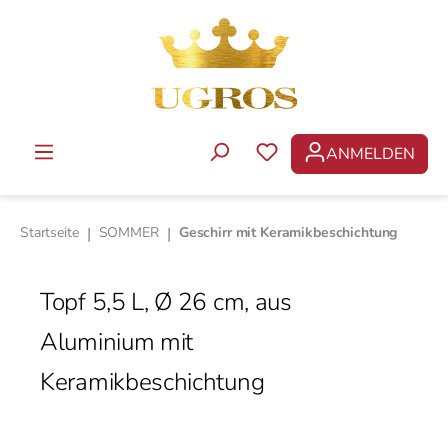
Zum Hauptinhalt springen
ANMELDEN
DU HAST 0 PRODUKTE 
Startseite
|
SOMMER
|
Geschirr mit Keramikbeschichtung
Topf 5,5 L, Ø 26 cm, aus
Aluminium mit
Keramikbeschichtung