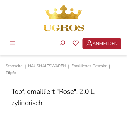
Zum Hauptinhalt springen
ANMELDEN
DU HAST 0 PRODUKTE 
Startseite
|
HAUSHALTSWAREN
|
Emailliertes Geschirr
|
Töpfe
Topf, emailliert "Rose", 2,0 L,
zylindrisch
Bildergalerie überspringen