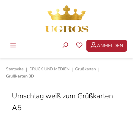
Zum Hauptinhalt springen
ANMELDEN
DU HAST 0 PRODUKTE 
Startseite
|
DRUCK UND MEDIEN
|
Grußkarten
|
Grußkarten 3D
Umschlag weiß zum Grüßkarten,
А5
Bildergalerie überspringen