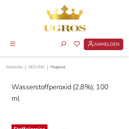
Zum Hauptinhalt springen
ANMELDEN
DU HAST 0 PRODUKTE 
Startseite
|
GESUND
|
Hygiene
Wasserstoffperoxid (2,8%), 100
ml
Bildergalerie überspringen