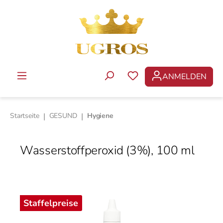
Zum Hauptinhalt springen
ANMELDEN
DU HAST 0 PRODUKTE 
Startseite
|
GESUND
|
Hygiene
Wasserstoffperoxid (3%), 100 ml
Bildergalerie überspringen
Staffelpreise