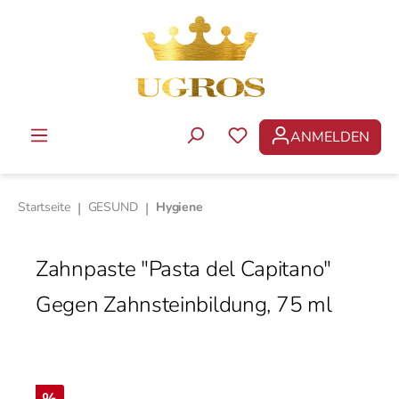
Zum Hauptinhalt springen
ANMELDEN
DU HAST 0 PRODUKTE 
Startseite
|
GESUND
|
Hygiene
Zahnpaste "Pasta del Capitano"
Gegen Zahnsteinbildung, 75 ml
Bildergalerie überspringen
Rabatt