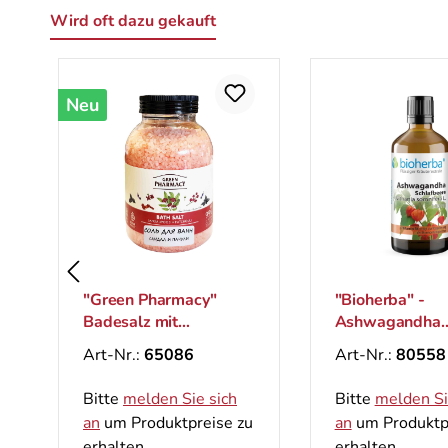
Wird oft dazu gekauft
Produktgalerie überspringen
Neu
"Green Pharmacy"
"Bioherba" -
Badesalz mit
Ashwagandha
Sandelholz und
Schlafbeere Tr
Art-Nr.:
65086
Art-Nr.:
80558
Patschuli mit Deckel,
Tinktur 100 ml
1000 g
Bitte
melden Sie sich
Bitte
melden Si
an
um Produktpreise zu
an
um Produktp
erhalten.
erhalten.