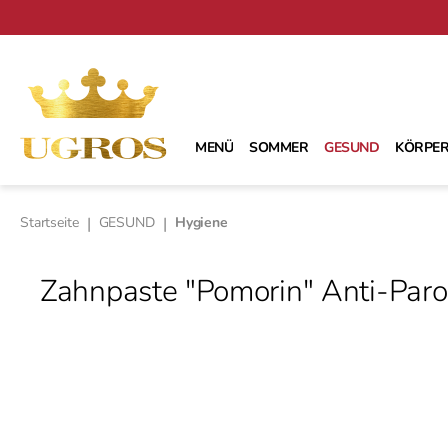
m Hauptinhalt springen
Zur Suche springen
Zur Hauptnavigation springen
MENÜ
SOMMER
GESUND
KÖRPER
Startseite
|
GESUND
|
Hygiene
Zahnpaste "Pomorin" Anti-Paro
Bildergalerie überspringen