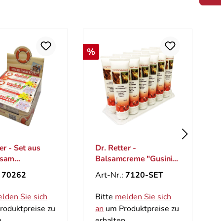
Rabatt
%
N
er - Set aus
Dr. Retter -
lsam
Balsamcreme "Gusinij",
hitschnyj"+Cre
Palette, 100ml
:
70262
Art-Nr.:
7120-SET
die Massage
evajuschij", 50
lden Sie sich
Bitte
melden Sie sich
oduktpreise zu
an
um Produktpreise zu
.
erhalten.