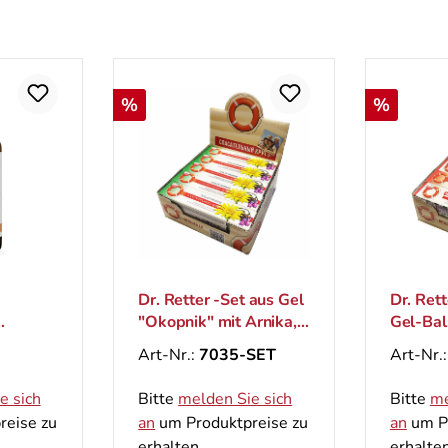
Rabatt
Rabatt
%
%
Dr. Retter -Set aus Gel
Dr. Rett
"Okopnik" mit Arnika,
Gel-Ba
opfen,
50 g
"Gortsc
Art-Nr.:
7035-SET
Art-Nr.
me für 
"Razogr
e sich
Bitte
melden Sie sich
Bitte
me
g
reise zu
an
um Produktpreise zu
an
um Pr
erhalten.
erhalten