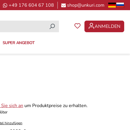
+49 176 604 67 108
shop@unkuri.com
ANMELDEN
DU HAST 0 PRODUKTE 
SUPER ANGEBOT
Sie sich an
um Produktpreise zu erhalten.
liter
tel hinzufügen