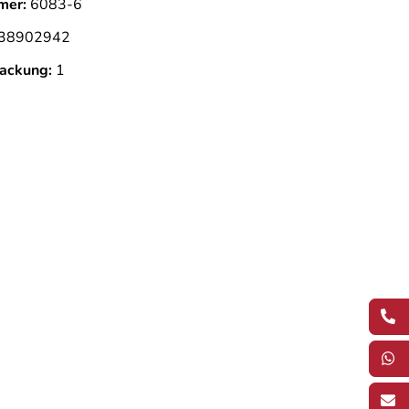
mer:
6083-6
38902942
ackung:
1