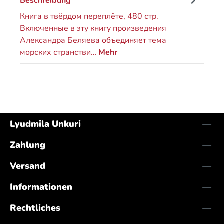
Beschreibung
Книга в твёрдом переплёте, 480 стр.
Включенные в эту книгу произведения
Александра Беляева объединяет тема
морских странстви…
Mehr
Lyudmila Unkuri
Zahlung
Versand
Informationen
Rechtliches