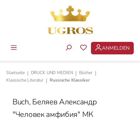
Zum Hauptinhalt springen
ANMELDEN
DU HAST 0 PRODUKTE 
Startseite
|
DRUCK UND MEDIEN
|
Bücher
|
Klassische Literatur
|
Russische Klassiker
Buch, Беляев Александр
"Человек амфибия" МК
Bildergalerie überspringen