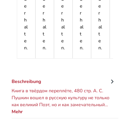
н
и
e
e
e
e
e
e
ь
р
r
r
r
r
r
r
к
а
h
h
h
h
h
h
и
)
al
al
al
al
al
al
"
t
t
t
t
t
t
e
e
e
e
e
e
n.
n.
n.
n.
n.
n.
Beschreibung
Книга в твёрдом переплёте, 480 стр. А. С.
Пушкин вошел в русскую культуру не только
как великий Поэт, но и как замечательный…
Mehr