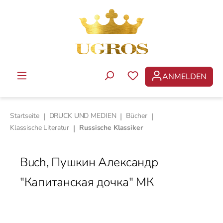
Zum Hauptinhalt springen
ANMELDEN
Startseite
|
DRUCK UND MEDIEN
|
Bücher
|
Klassische Literatur
|
Russische Klassiker
Buch, Пушкин Александр
"Капитанская дочка" МК
Bildergalerie überspringen