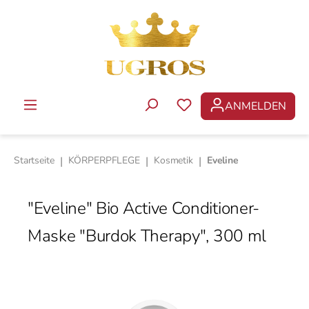
Zum Hauptinhalt springen
ANMELDEN
DU HAST 0 PRODUKTE 
Startseite
|
KÖRPERPFLEGE
|
Kosmetik
|
Eveline
"Eveline" Bio Active Conditioner-
Maske "Burdok Therapy", 300 ml
Bildergalerie überspringen