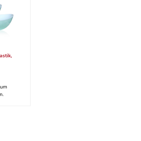
astik,
um
n.