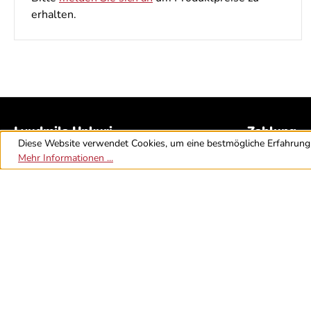
erhalten.
Lyudmila Unkuri
Zahlung
Diese Website verwendet Cookies, um eine bestmögliche Erfahrung 
Mehr Informationen ...
Unkuri Großhandel
RECHNUN
Duisburger Str. 44
90451 Nürnberg
Versand
+49 911 322 488 0
+49 911 322 444 41
DHL
DH
+49 176 604 67 108
shop@unkuri.com