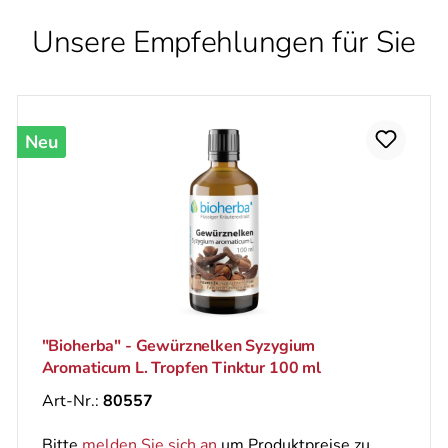
Unsere Empfehlungen für Sie
Neu
"Bioherba" - Gewürznelken Syzygium
Aromaticum L. Tropfen Tinktur 100 ml
Art-Nr.:
80557
Bitte
melden Sie sich an
um Produktpreise zu