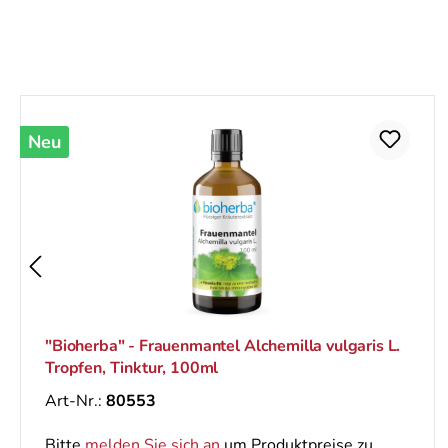
Produktgalerie überspringen
Neu
"Bioherba" - Frauenmantel Alchemilla vulgaris L.
Tropfen, Tinktur, 100ml
Art-Nr.:
80553
Bitte
melden Sie sich an
um Produktpreise zu