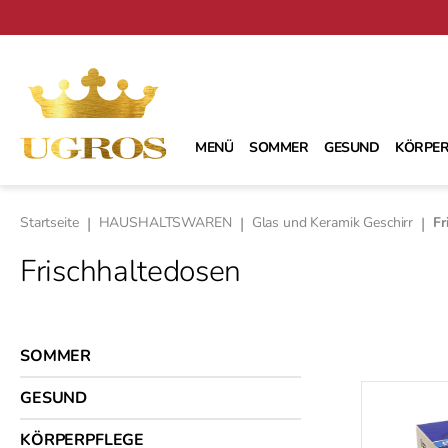
m Hauptinhalt springen
Zur Suche springen
Zur Hauptnavigation springen
MENÜ
SOMMER
GESUND
KÖRPER
Startseite
|
HAUSHALTSWAREN
|
Glas und Keramik Geschirr
|
Fr
Frischhaltedosen
SOMMER
GESUND
KÖRPERPFLEGE