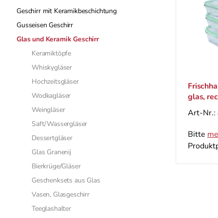
Geschirr mit Keramikbeschichtung
Gusseisen Geschirr
Glas und Keramik Geschirr
Keramiktöpfe
Whiskygläser
Hochzeitsgläser
Frischha
Wodkagläser
glas, re
Weingläser
Art-Nr.:
Saft/Wassergläser
Bitte
me
Dessertgläser
Produktp
Glas Granenij
Bierkrüge/Gläser
Geschenksets aus Glas
Vasen, Glasgeschirr
Teeglashalter