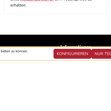
erhalten.
Informationen
bieten zu können.
KONFIGURIEREN
NUR TE
Beratung anfordern
G
Verkaufsständer zur Leihe
Katalog 2022
Kontakt
L (AUSLAND)