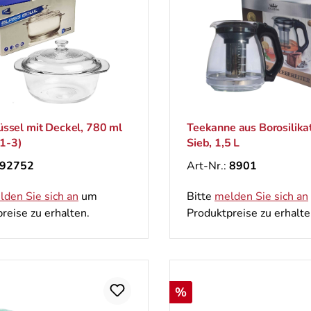
ssel mit Deckel, 780 ml
Teekanne aus Borosilika
1-3)
Sieb, 1,5 L
92752
Art-Nr.:
8901
lden Sie sich an
um
Bitte
melden Sie sich an
reise zu erhalten.
Produktpreise zu erhalte
Rabatt
%