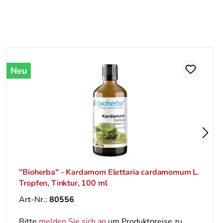
Neu
"Bioherba" - Kardamom Elettaria cardamomum L.
Tropfen, Tinktur, 100 ml
Art-Nr.:
80556
Bitte
melden Sie sich an
um Produktpreise zu