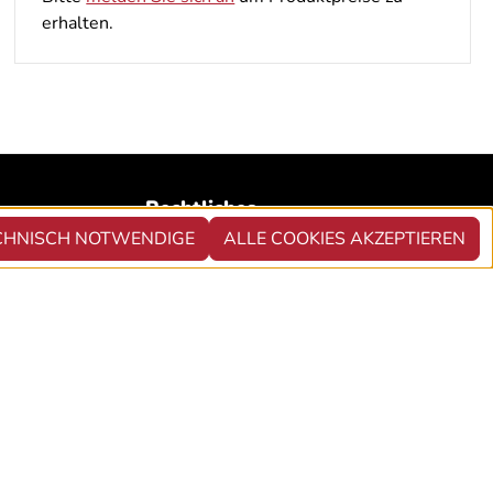
erhalten.
Rechtliches
CHNISCH NOTWENDIGE
ALLE COOKIES AKZEPTIEREN
Impressum
Liefer- und Versandinformationen
Datenschutzerklärung
Widerrufsrechte
AGB