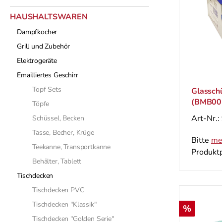
HAUSHALTSWAREN
Dampfkocher
Grill und Zubehör
Elektrogeräte
Emailliertes Geschirr
Topf Sets
Glasschü
(BMB00
Töpfe
Art-Nr.:
Schüssel, Becken
Tasse, Becher, Krüge
Bitte
me
Teekanne, Transportkanne
Produktp
Behälter, Tablett
Tischdecken
Tischdecken PVC
Tischdecken "Klassik"
Rabatt
%
Tischdecken "Golden Serie"