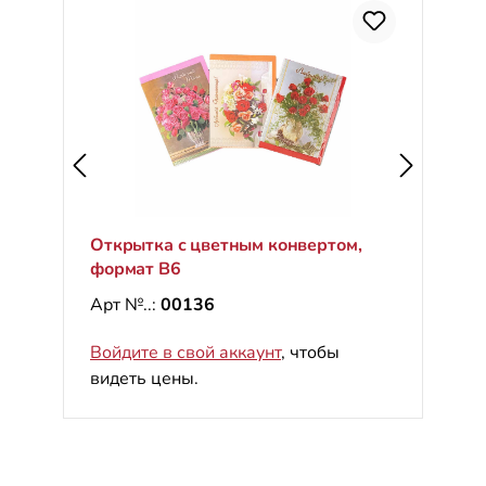
С
%
Открытка с цветным конвертом,
формат B6
Арт №..:
00136
Войдите в свой аккаунт
, чтобы
видеть цены.