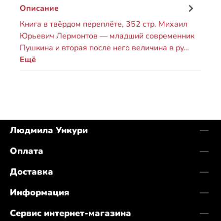
Описание
Книга в твёрдом переплёте, 352 стр. Михаил
Юрьевич Лермонтов — младший современник
Пушкина и вторая после него величина в ру…
Ещё
Людмила Ункури
Оплата
Доставка
Информация
Сервис интернет-магазина