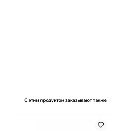
Пропустить галерею продуктов
С этим продуктом заказывают также
С
%