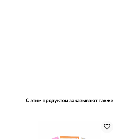
Пропустить галерею продуктов
С этим продуктом заказывают также
С
%