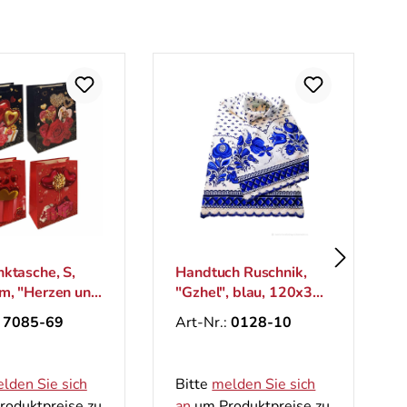
ktasche, S,
Handtuch Ruschnik,
m, "Herzen und
"Gzhel", blau, 120х35
cm
:
7085-69
Art-Nr.:
0128-10
lden Sie sich
Bitte
melden Sie sich
oduktpreise zu
an
um Produktpreise zu