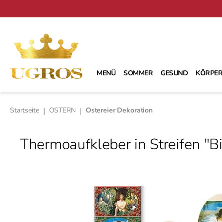
m Hauptinhalt springen
Zur Suche springen
Zur Hauptnavigation springen
MENÜ
SOMMER
GESUND
KÖRPER
Startseite
|
OSTERN
|
Ostereier Dekoration
Thermoaufkleber in Streifen "Bi
Bildergalerie überspringen