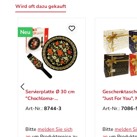
Wird oft dazu gekauft
Produktgalerie überspringen
Neu
Servierplatte Ø 30 cm
Geschenktasch
"Chochloma-
"Just For You", 
Eberesche" mit
26x33 cm
Art-Nr.:
8744-3
Art-Nr.:
7086-
Kuchenspatel für die
Torte
Bitte
melden Sie sich
Bitte
melden Si
an
um Produktpreise zu
an
um Produktp