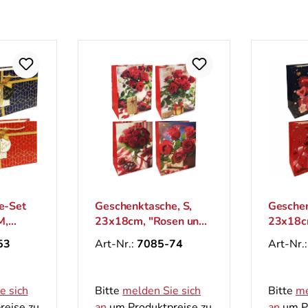
e-Set
Geschenktasche, S,
Geschen
M,
23x18cm, "Rosen und
23x18c
Geschenk 3D"
Rosen"
53
Art-Nr.:
7085-74
Art-Nr.
e sich
Bitte
melden Sie sich
Bitte
me
reise zu
an
um Produktpreise zu
an
um Pr