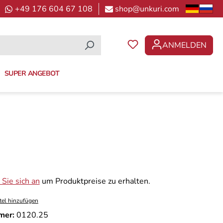
+49 176 604 67 108
shop@unkuri.com
ANMELDEN
DU HAST 0 PRODUKTE 
SUPER ANGEBOT
Sie sich an
um Produktpreise zu erhalten.
tel hinzufügen
mer:
0120.25